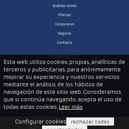
Quiénes somos
Ofertas
Corporativo
Seguros
Contacto
CONTACTO
Esta web utiliza cookies propias, analíticas de
C. Logroño, 12, nave 29, 06800 Mérida, Badajoz
terceros y publicitarias, para anónimamente
924 590 590 / 911 593 193
mejorar su experiencia y nuestros servicios
info@turenex.com
mediante el análisis de los hábitos de
CIEX 06-00029-Om // OPC-BA-00005
navegación de este sitio web. Consideramos
que si continúa navegando, acepta el uso de
todas estas cookies.
Leer más
© Copyright Turenex
Configurar cookies
rechazar todas