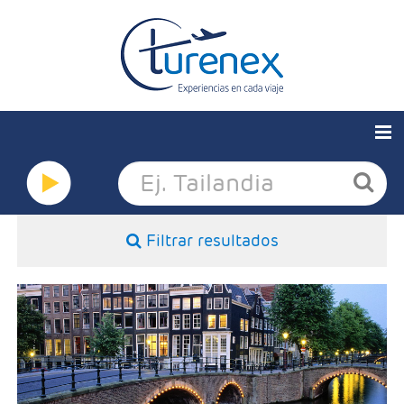
Quiénes somos
Ofertas
Filtrar resultados
Europa
Grandes viajes
- Salidas: Domingos
- Ruta: 3 noches París, 1Bruselas, 1 Brujas, 2 Amsterdam,
Corporativo
1 Frankfurt
- Categoría hotelera: 4*
- Régimen: AD
Seguros