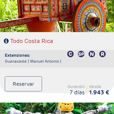
- Categoría hotelera: Standard, Primera o Semilujo
- Régimen: 5 desayunos, 3 almuerzos y 2 cenas
- IMPORTANTE: Si selecciona un vuelo de regreso anterior a
las 15:00hrs tendrá un suplemento por realizar el traslado en
privado al aeropuerto. Consultar suplemento.
Todo Costa Rica
extensiones:
Guanacaste |
Manuel Antonio |
Reservar
duración
desde
7 días
1.943 €
- Salidas: Diarias