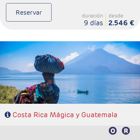
Reservar
duración
desde
9 días
2.546 €
- Salidas: Maartes y Viernes
- Ruta: 1 noche San José, 2 noches Tortuguero, 2 noches
Arenal , 2 noches Monteverde y 4 noches Guatemala
- Categoría hotelera: Standard, Primera o Semilujo
- Régimen: 11 desayunos, 3 almuerzos y 2 cenas.
Costa Rica Mágica y Guatemala