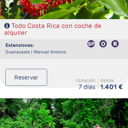
Contacto
Todo Costa Rica con coche de
alquiler
Características
extensiones:
Guanacaste |
Manuel Antonio
Reservar
duración
desde
7 días
1.401 €
- Salidas: Diarias
- Ruta: 1 noche San José, 2 noches Tortuguero, 2 noches
Arenal y 2 noches Monteverde.
- Categoría hotelera: Standard, Primera o Semilujo
- Régimen: 7 desayunos, 3 almuerzos y 2 cenas.