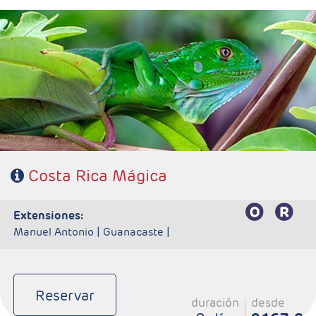
- Salidas: Diarias
- Ruta: 1 noche San José, 2 noches Tortuguero, 2 noches
Arenal y 2 noches Monteverde.
- Categoría hotelera: Standard, Primera o Semilujo
- Régimen: 7 desayunos, 3 almuerzos y 2 cenas.
- IMPORTANTE: Si selecciona un vuelo de regreso anterior a
las 15:00hrs tendrá un suplemento por realizar el traslado en
privado al aeropuerto. Consultar suplemento.
Costa Rica Mágica
extensiones:
Manuel Antonio |
Guanacaste |
Reservar
duración
desde