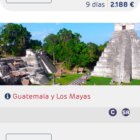
9 días
2.188 €
- Salidas: Martes
- Ruta: 2 noches Antigua Guatemala, 1 noche Panajache, 3
noches Ciudad de Guatemala y 1 noche Copán.
- Categoría hotelera: 3*, 4* y 5*
- Régimen: 7 desayunos y 1 almuerzo (sin bebidas)
Guatemala y Los Mayas