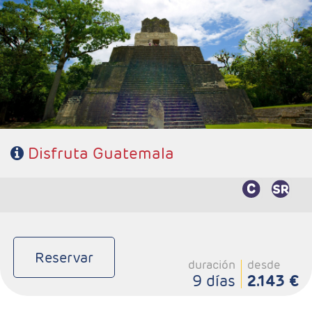
- Salidas: Martes
- Ruta: 3 noches Antigua Guatemala, 1 noche Panajachel
(Lago Atitlan), 1 noche Ciudad de Guatemala y 2 noches
Flores.
- Categoría hotelera: 3*, 4* y 5*
- Régimen: 7 desayunos y 1 almuerzo sin bebidas.
Disfruta Guatemala
Reservar
duración
desde
9 días
2.143 €