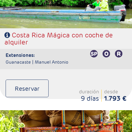
Costa Rica Mágica con coche de
alquiler
extensiones:
Guanacaste |
Manuel Antonio
Reservar
duración
desde
9 días
1.793 €
- Salidas: Diarias
- Ruta: 1 noche San José, 2 noches Volcán Arenal y 2 noches
Tortuguero.