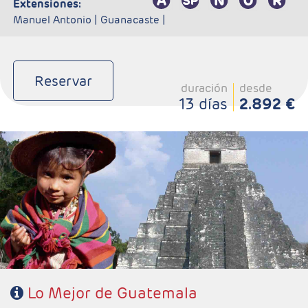
extensiones:
Manuel Antonio |
Guanacaste |
Reservar
duración
desde
13 días
2.892 €
- Salidas: Martes
- Ruta: 2 noches Antigua Guatemala, 1 noche Panajachel, 3
noches Ciudad de Guatemala, 1 noche Copán, 1 noche Río
Dulce y 2 noches Flores.
- Categoría hotelera: 3*, 4* y 5*
- Régimen: 9 desayunos y 1 almuerzo (sin bebidas).
Lo Mejor de Guatemala