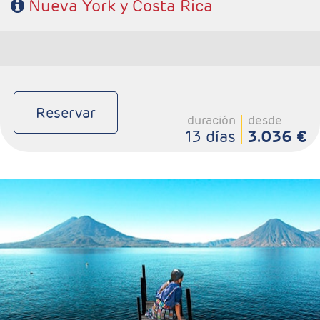
Nueva York y Costa Rica
Reservar
duración
desde
13 días
3.036 €
- Salidas: Martes
- Ruta: 2 noches Antigua Guatemala, 1 noche Panajachel, 3
noches Ciudad de Guatemala, 1 noche Copán, 1 noche Río
Dulce y 1 noche Flores.
- Categoría hotelera: 3*, 4* y 5*
- Régimen: 9 desayunos y 1 almuerzo (sin bebidas).