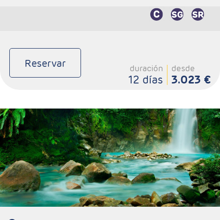
Reservar
duración
desde
12 días
3.023 €
- Salidas: Diarias
- Ruta: 4 noches (ampliables) Nueva York + 7 noches Costa
Rica
- Categoría hotelera: A su elección
- Régimen: A su elección
- A destacar: Incluye traslados y Alto y Bajo Manhatan