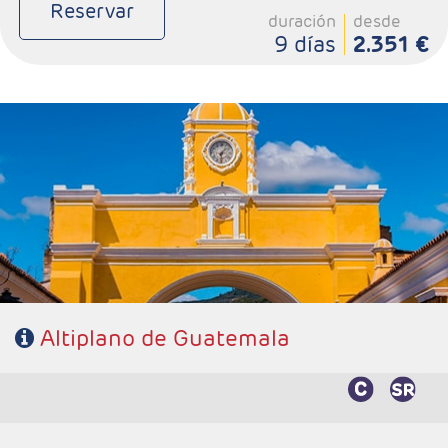
Reservar
duración
desde
9 días
2.351 €
- Salidas: Martes
- Ruta: 2 noches Antigua Guatemala, 1 noche Panajachel
(Lago Atitlan), 2 noches Ciudad de Guatemala y 2 noches
Flores.
- Categoría hotelera: 3*, 4* y 5*
- Régimen: 7 desayunos y 1 almuerzo sin bebidas.
Altiplano de Guatemala