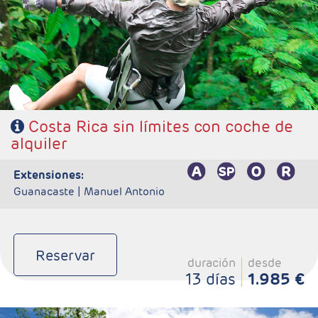
- Ruta: 1 noche San José, 2 noches Puerto Viejo, 2 noches
Arenal, 2 noches Tortuguero, 2 noches Rincón de la Vieja y 2
noches Monteverde.
- Categoría hotelera: Standard, Primera o Semilujo
- Régimen: 11 desayunos, 3 almuerzos y 2 cenas
Costa Rica sin límites con coche de
alquiler
extensiones:
Guanacaste |
Manuel Antonio
Reservar
duración
desde
13 días
1.985 €