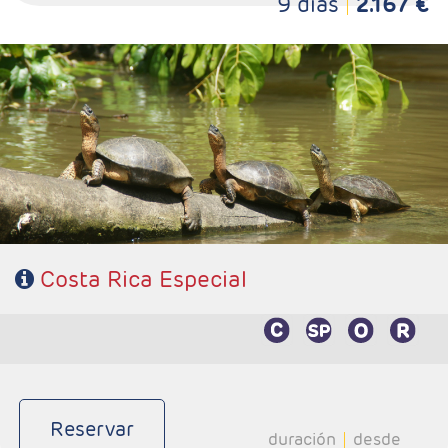
9 días
2.167 €
- Salidas: Diarias
- Ruta: 2 noches San José, 2 noches Tortuguero, 1 noche
Arenal y 2 noches Monteverde.
- Categoría hotelera: Standard, Primera o semilujo
- Régimen: 7 desayunos, 3 almuerzos y 2 cenas.
Costa Rica Especial
Reservar
duración
desde