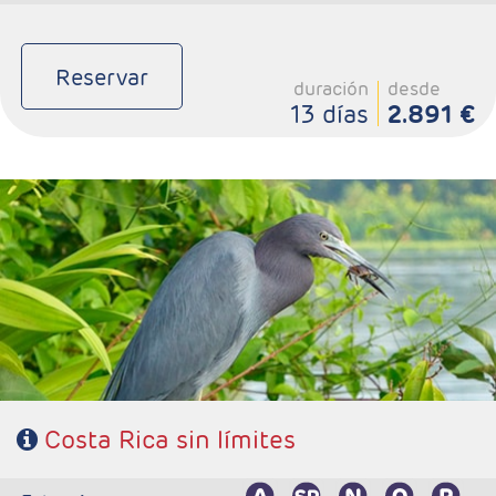
Reservar
duración
desde
13 días
2.891 €
- Salidas: Diarias
- Ruta: 1 noche San José, 2 noches Puerto Viejo, 2 noches
Arenal, 2 noches Tortuguero, 2 noches Rincón de la Vieja y 2
noches Monteverde.
- Categoría hotelera: Standard, Primera o Semilujo
- Régimen: 11 desayunos, 3 almuerzos y 2 cenas
- IMPORTANTE: Si selecciona un vuelo de regreso anterior a
las 15:00hrs tendrá un suplemento por realizar el traslado en
privado al aeropuerto. Consultar suplemento.
Costa Rica sin límites