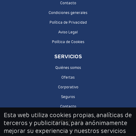
Contacto
Condiciones generales
Política de Privacidad
Aviso Legal
Política de Cookies
SERVICIOS
Quiénes somos
Ofertas
Corporativo
Seguros
Contacto
Esta web utiliza cookies propias, analíticas de
CONTACTO
terceros y publicitarias, para anónimamente
mejorar su experiencia y nuestros servicios
C. Logroño, 12, nave 29, 06800 Mérida, Badajoz